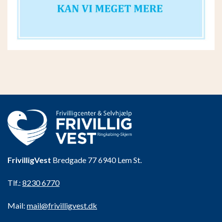
FrivilligVest
Bredgade 77 6940 Lem St.
Tlf.:
8230 6770
Mail:
mail@frivilligvest.dk