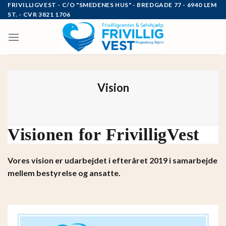
Skip
FRIVILLIGVEST - C/O "SMEDENES HUS" - BREDGADE 77 - 6940 LEM
ST. - CVR 3821 1706
to
content
Vision
Visionen for FrivilligVest
Vores vision er udarbejdet i efteråret 2019 i samarbejde
mellem bestyrelse og ansatte.